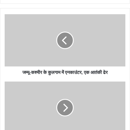
जम्मू-कश्मीर के कुलगाम में एनकाउंटर, एक आतंकी ढेर