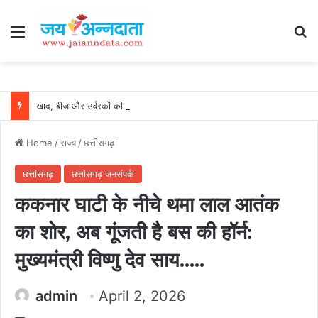
Menu
Se
खाद, बीज और उर्वरकों की समय पर उपलब्धता से किसानों में उत्साह, नैनो डीएपी और नैनो यूरिया बने किसानों के भरोसेमंद कृषि साथी…..
Home
/
राज्य
/
छत्तीसगढ़
छत्तीसगढ़
छत्तीसगढ़ जनसंपर्क
ककनार घाटी के नीचे थमा लाल आतंक
का शोर, अब गूंजती है बस की हॉर्न:
मुख्यमंत्री विष्णु देव साय…..
admin
April 2, 2026