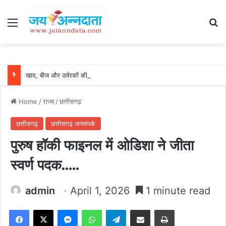
Menu
Se
खाद, बीज और उर्वरकों की समय पर उपलब्धता से किसानों में उत्साह, नैनो डीएपी और नैनो यूरिया बने किसानों के भरोसेमंद कृषि साथी…..
Home
/
राज्य
/
छत्तीसगढ़
छत्तीसगढ़
छत्तीसगढ़ जनसंपर्क
पुरुष हॉकी फाइनल में ओडिशा ने जीता
स्वर्ण पदक…..
admin
April 1, 2026
1 minute read
Facebook
X
Messenger
WhatsApp
Telegram
Share via Email
Print