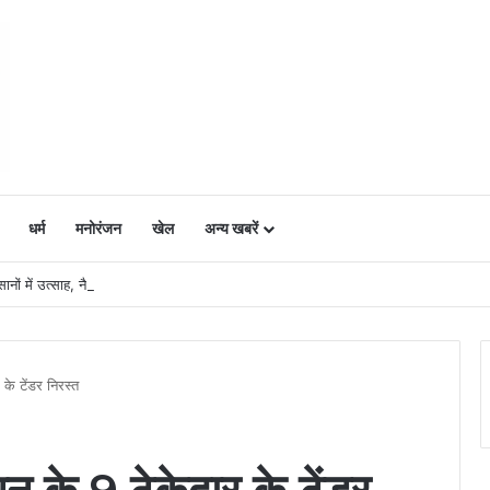
धर्म
मनोरंजन
खेल
अन्य खबरें
ं में उत्साह, नैनो डीएपी और नैनो यूरिया बने किसानों के भरोसेमंद कृषि साथी…..
के टेंडर निरस्त