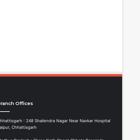
ranch Offices
hhattisgarh : 248 Shailendra Nagar Near Navkar Hospital
aipur, Chhattisgarh