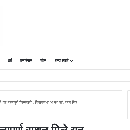
धर्म
मनोरंजन
खेल
अन्य खबरें
ं में उत्साह, नैनो डीएपी और नैनो यूरिया बने किसानों के भरोसेमंद कृषि साथी…..
िले यह महत्वपूर्ण जिम्मेदारी : विधानसभा अध्यक्ष डॉ. रमन सिंह