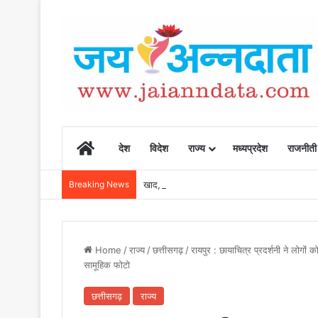
Home
देश
विदेश
राज्य
मध्यप्रदेश
राजनीती
Breaking News
खाद, बीज और उर्वरकों की समय पर उपलब्धता से किसानो
Home
/
राज्य
/
छत्तीसगढ़
/
रायपुर : छायाचित्र प्रदर्शनी ने लोगो
सामूहिक फोटो
छत्तीसगढ़
राज्य