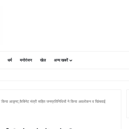
धर्म
मनोरंजन
खेल
अन्य खबरें
ं में उत्साह, नैनो डीएपी और नैनो यूरिया बने किसानों के भरोसेमंद कृषि साथी…..
ं को किया आकृष्ट,कैबिनेट मंत्री सहित जनप्रतिनिधियों ने किया अवलोकन व खिंचवाई