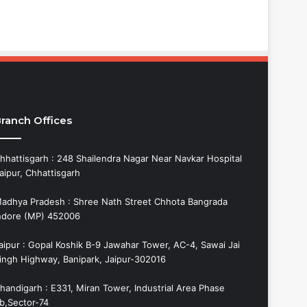
ranch Offices
hhattisgarh : 248 Shailendra Nagar Near Navkar Hospital
aipur, Chhattisgarh
adhya Pradesh : Shree Nath Street Chhota Bangrada
ndore (MP) 452006
aipur : Gopal Koshik B-9 Jawahar Tower, AC-4, Sawai Jai
ingh Highway, Banipark, Jaipur-302016
handigarh : E331, Miran Tower, Industrial Area Phase
b,Sector-74