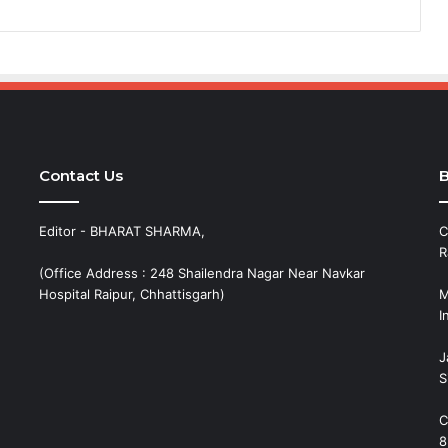
Contact Us
B
Editor - BHARAT SHARMA,
C
R
(Office Address : 248 Shailendra Nagar Near Navkar
Hospital Raipur, Chhattisgarh)
M
I
J
S
C
8