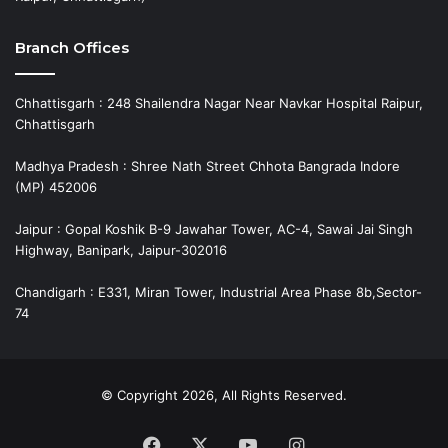
Branch Offices
Chhattisgarh : 248 Shailendra Nagar Near Navkar Hospital Raipur,
Chhattisgarh
Madhya Pradesh : Shree Nath Street Chhota Bangrada Indore
(MP) 452006
Jaipur : Gopal Koshik B-9 Jawahar Tower, AC-4, Sawai Jai Singh
Highway, Banipark, Jaipur-302016
Chandigarh : E331, Miran Tower, Industrial Area Phase 8b,Sector-
74
© Copyright 2026, All Rights Reserved.
Facebook
X
YouTube
Instagram