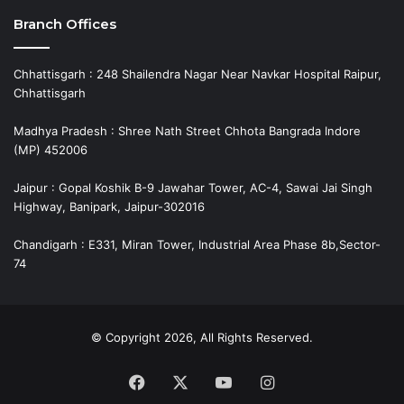
Branch Offices
Chhattisgarh : 248 Shailendra Nagar Near Navkar Hospital Raipur,
Chhattisgarh
Madhya Pradesh : Shree Nath Street Chhota Bangrada Indore
(MP) 452006
Jaipur : Gopal Koshik B-9 Jawahar Tower, AC-4, Sawai Jai Singh
Highway, Banipark, Jaipur-302016
Chandigarh : E331, Miran Tower, Industrial Area Phase 8b,Sector-
74
© Copyright 2026, All Rights Reserved.
Facebook
X
YouTube
Instagram