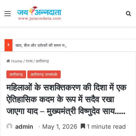
Menu
Se
खाद, बीज और उर्वरकों की समय पर उपलब्धता से किसानों में उत्साह, नैनो डीएपी और नैनो यूरिया बने किसानों के भरोसेमंद कृषि साथी…..
Home
/
राज्य
/
छत्तीसगढ़
छत्तीसगढ़
छत्तीसगढ़ जनसंपर्क
महिलाओं के सशक्तिकरण की दिशा में एक
ऐतिहासिक कदम के रूप में सदैव रखा
जाएगा याद – मुख्यमंत्री विष्णुदेव साय…..
admin
May 1, 2026
1 minute read