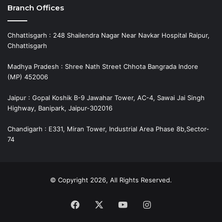
Branch Offices
Chhattisgarh : 248 Shailendra Nagar Near Navkar Hospital Raipur,
Chhattisgarh
Madhya Pradesh : Shree Nath Street Chhota Bangrada Indore
(MP) 452006
Jaipur : Gopal Koshik B-9 Jawahar Tower, AC-4, Sawai Jai Singh
Highway, Banipark, Jaipur-302016
Chandigarh : E331, Miran Tower, Industrial Area Phase 8b,Sector-
74
© Copyright 2026, All Rights Reserved.
Facebook
X
YouTube
Instagram