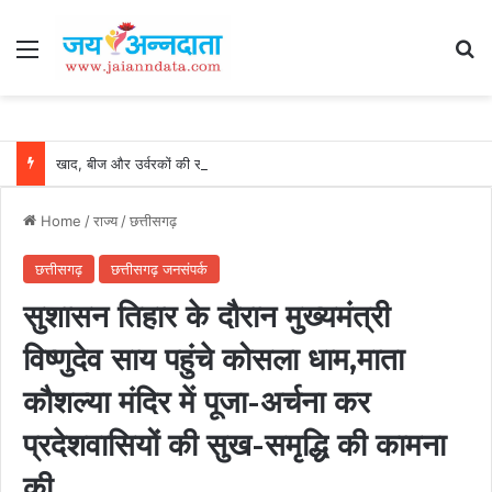
Menu
Se
खाद, बीज और उर्वरकों की समय पर उपलब्धता से किसानों में उत्साह, नैनो डीएपी और नैनो यूरिया बने किसानों के भरोसेमंद कृषि साथी…..
Home
/
राज्य
/
छत्तीसगढ़
छत्तीसगढ़
छत्तीसगढ़ जनसंपर्क
सुशासन तिहार के दौरान मुख्यमंत्री
विष्णुदेव साय पहुंचे कोसला धाम,माता
कौशल्या मंदिर में पूजा-अर्चना कर
प्रदेशवासियों की सुख-समृद्धि की कामना
की