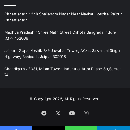
Chhattisgarh : 248 Shailendra Nagar Near Navkar Hospital Raipur,
Chhattisgarh
Madhya Pradesh : Shree Nath Street Chhota Bangrada Indore
(MP) 452006
Jaipur : Gopal Koshik B-9 Jawahar Tower, AC-4, Sawai Jai Singh
Highway, Banipark, Jaipur-302016
Chandigarh : E331, Miran Tower, Industrial Area Phase 8b,Sector-
74
© Copyright 2026, All Rights Reserved.
Facebook
X
YouTube
Instagram