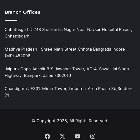
Branch Offices
Chhattisgarh : 248 Shailendra Nagar Near Navkar Hospital Raipur,
Chhattisgarh
Madhya Pradesh : Shree Nath Street Chhota Bangrada Indore
(MP) 452006
Jaipur : Gopal Koshik B-9 Jawahar Tower, AC-4, Sawai Jai Singh
Highway, Banipark, Jaipur-302016
Chandigarh : E331, Miran Tower, Industrial Area Phase 8b,Sector-
74
© Copyright 2026, All Rights Reserved.
Facebook
X
YouTube
Instagram