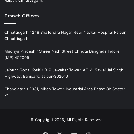
Raipur, Chhattisgarh)
Branch Offices
Chhattisgarh : 248 Shailendra Nagar Near Navkar Hospital Raipur,
Chhattisgarh
Madhya Pradesh : Shree Nath Street Chhota Bangrada Indore
(MP) 452006
Jaipur : Gopal Koshik B-9 Jawahar Tower, AC-4, Sawai Jai Singh
Highway, Banipark, Jaipur-302016
Chandigarh : E331, Miran Tower, Industrial Area Phase 8b,Sector-
74
© Copyright 2026, All Rights Reserved.