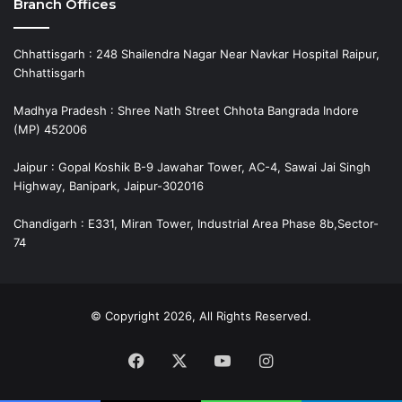
Branch Offices
Chhattisgarh : 248 Shailendra Nagar Near Navkar Hospital Raipur,
Chhattisgarh
Madhya Pradesh : Shree Nath Street Chhota Bangrada Indore
(MP) 452006
Jaipur : Gopal Koshik B-9 Jawahar Tower, AC-4, Sawai Jai Singh
Highway, Banipark, Jaipur-302016
Chandigarh : E331, Miran Tower, Industrial Area Phase 8b,Sector-
74
© Copyright 2026, All Rights Reserved.
Facebook
X
YouTube
Instagram