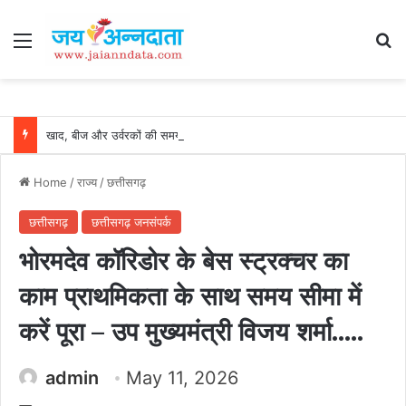
Menu
Se
खाद, बीज और उर्वरकों की समय पर उपलब्धता से किसानों में उत्साह, नैनो डीएपी और नैनो यूरिया बने किसानों के भरोसेमंद कृषि साथी…..
Home
/
राज्य
/
छत्तीसगढ़
छत्तीसगढ़
छत्तीसगढ़ जनसंपर्क
भोरमदेव कॉरिडोर के बेस स्ट्रक्चर का
काम प्राथमिकता के साथ समय सीमा में
करें पूरा – उप मुख्यमंत्री विजय शर्मा…..
admin
May 11, 2026