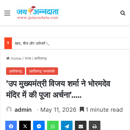
Menu
Se
खाद, बीज और उर्वरकों की समय पर उपलब्धता से किसानों में उत्साह, नैनो डीएपी और नैनो यूरिया बने किसानों के भरोसेमंद कृषि साथी…..
Home
/
राज्य
/
छत्तीसगढ़
छत्तीसगढ़
छत्तीसगढ़ जनसंपर्क
’उप मुख्यमंत्री विजय शर्मा ने भोरमदेव
मंदिर में की पूजा अर्चना’…..
admin
May 11, 2026
1 minute read
Facebook
X
Messenger
WhatsApp
Telegram
Share via Email
Print