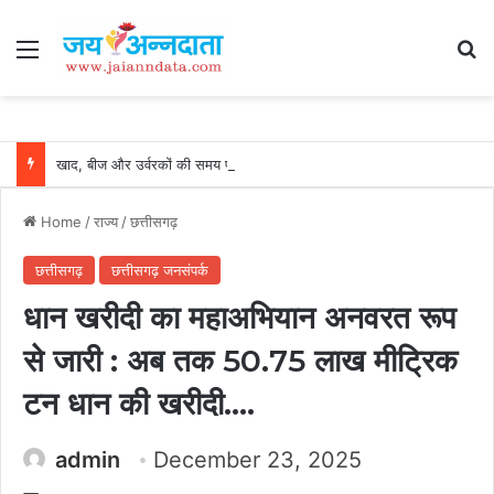
Menu
Se
खाद, बीज और उर्वरकों की समय पर उपलब्धता से किसानों में उत्साह, नैनो डीएपी और नैनो यूरिया बने किसानों के भरोसेमंद कृषि साथी…..
Home
/
राज्य
/
छत्तीसगढ़
छत्तीसगढ़
छत्तीसगढ़ जनसंपर्क
धान खरीदी का महाअभियान अनवरत रूप
से जारी : अब तक 50.75 लाख मीट्रिक
टन धान की खरीदी….
admin
December 23, 2025