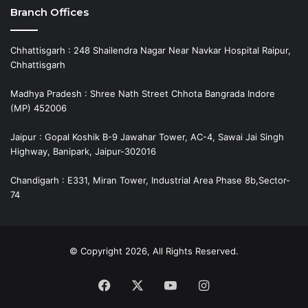
Branch Offices
Chhattisgarh : 248 Shailendra Nagar Near Navkar Hospital Raipur,
Chhattisgarh
Madhya Pradesh : Shree Nath Street Chhota Bangrada Indore
(MP) 452006
Jaipur : Gopal Koshik B-9 Jawahar Tower, AC-4, Sawai Jai Singh
Highway, Banipark, Jaipur-302016
Chandigarh : E331, Miran Tower, Industrial Area Phase 8b,Sector-
74
© Copyright 2026, All Rights Reserved.
Facebook
X
YouTube
Instagram