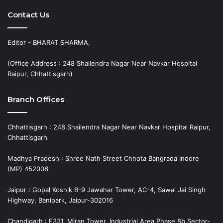
Contact Us
Editor - BHARAT SHARMA,
(Office Address : 248 Shailendra Nagar Near Navkar Hospital
Raipur, Chhattisgarh)
Branch Offices
Chhattisgarh : 248 Shailendra Nagar Near Navkar Hospital Raipur,
Chhattisgarh
Madhya Pradesh : Shree Nath Street Chhota Bangrada Indore
(MP) 452006
Jaipur : Gopal Koshik B-9 Jawahar Tower, AC-4, Sawai Jai Singh
Highway, Banipark, Jaipur-302016
Chandigarh : E331, Miran Tower, Industrial Area Phase 8b,Sector-