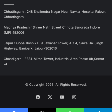
Chhattisgarh : 248 Shailendra Nagar Near Navkar Hospital Raipur,
Chhattisgarh
Madhya Pradesh : Shree Nath Street Chhota Bangrada Indore
(MP) 452006
Jaipur : Gopal Koshik B-9 Jawahar Tower, AC-4, Sawai Jai Singh
Highway, Banipark, Jaipur-302016
Chandigarh : E331, Miran Tower, Industrial Area Phase 8b,Sector-
74
© Copyright 2026, All Rights Reserved.
Facebook
X
YouTube
Instagram