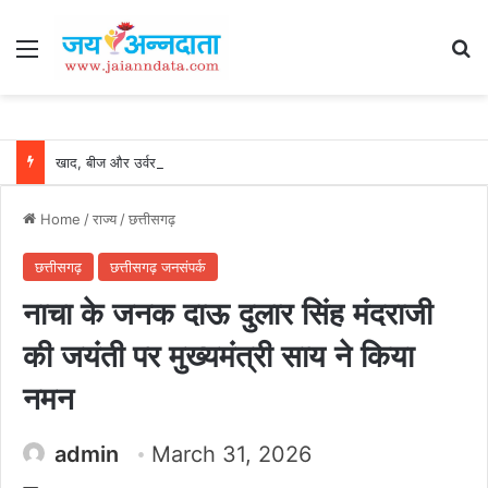
Menu
Se
खाद, बीज और उर्वरकों की समय पर उपलब्धता से किसानों में उत्साह, नैनो डीएपी और नैनो यूरिया बने किसानों के भरोसेमंद कृषि साथी…..
Home
/
राज्य
/
छत्तीसगढ़
छत्तीसगढ़
छत्तीसगढ़ जनसंपर्क
नाचा के जनक दाऊ दुलार सिंह मंदराजी
की जयंती पर मुख्यमंत्री साय ने किया
नमन
admin
March 31, 2026