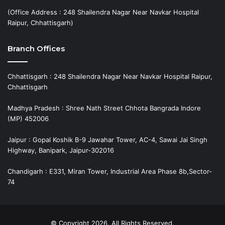
(Office Address : 248 Shailendra Nagar Near Navkar Hospital
Raipur, Chhattisgarh)
Branch Offices
Chhattisgarh : 248 Shailendra Nagar Near Navkar Hospital Raipur,
Chhattisgarh
Madhya Pradesh : Shree Nath Street Chhota Bangrada Indore
(MP) 452006
Jaipur : Gopal Koshik B-9 Jawahar Tower, AC-4, Sawai Jai Singh
Highway, Banipark, Jaipur-302016
Chandigarh : E331, Miran Tower, Industrial Area Phase 8b,Sector-
74
© Copyright 2026, All Rights Reserved.