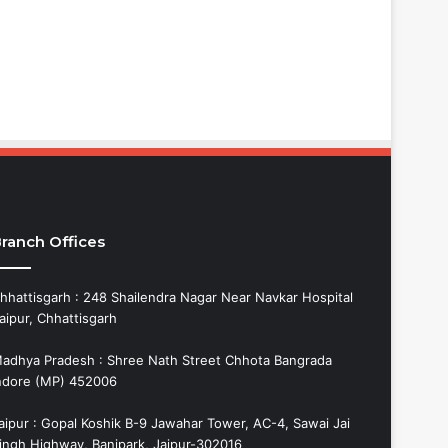
ranch Offices
hhattisgarh : 248 Shailendra Nagar Near Navkar Hospital
aipur, Chhattisgarh
adhya Pradesh : Shree Nath Street Chhota Bangrada
ndore (MP) 452006
aipur : Gopal Koshik B-9 Jawahar Tower, AC-4, Sawai Jai
ingh Highway, Banipark, Jaipur-302016