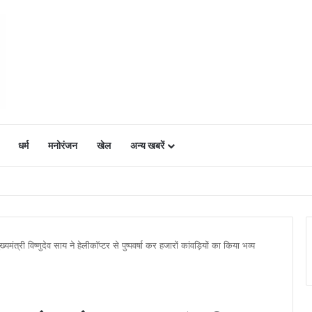
धर्म
मनोरंजन
खेल
अन्य खबरें
ं में उत्साह, नैनो डीएपी और नैनो यूरिया बने किसानों के भरोसेमंद कृषि साथी…..
मंत्री विष्णुदेव साय ने हेलीकॉप्टर से पुष्पवर्षा कर हजारों कांवड़ियों का किया भव्य