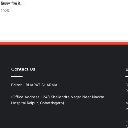
किसान मेंला में…..
, 2025
Contact Us
B
Editor - BHARAT SHARMA,
C
R
(Office Address : 248 Shailendra Nagar Near Navkar
Hospital Raipur, Chhattisgarh)
M
I
J
S