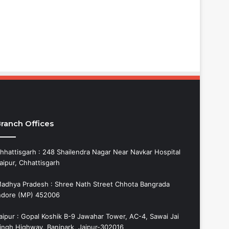
ranch Offices
hhattisgarh : 248 Shailendra Nagar Near Navkar Hospital
aipur, Chhattisgarh
adhya Pradesh : Shree Nath Street Chhota Bangrada
ndore (MP) 452006
aipur : Gopal Koshik B-9 Jawahar Tower, AC-4, Sawai Jai
ingh Highway, Banipark, Jaipur-302016