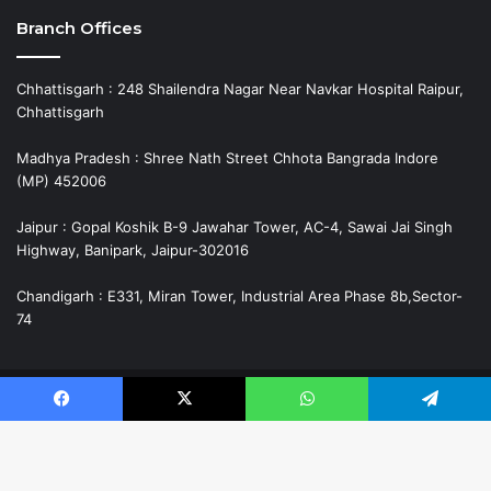
Branch Offices
Chhattisgarh : 248 Shailendra Nagar Near Navkar Hospital Raipur,
Chhattisgarh
Madhya Pradesh : Shree Nath Street Chhota Bangrada Indore
(MP) 452006
Jaipur : Gopal Koshik B-9 Jawahar Tower, AC-4, Sawai Jai Singh
Highway, Banipark, Jaipur-302016
Chandigarh : E331, Miran Tower, Industrial Area Phase 8b,Sector-
74
© Copyright 2026, All Rights Reserved.
Facebook
X
WhatsApp
Telegram
Facebook
X
YouTube
Instagram