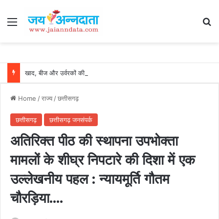
Menu
Se
खाद, बीज और उर्वरकों की समय पर उपलब्धता से किसानों में उत्साह, नैनो डीएपी और नैनो यूरिया बने किसानों के भरोसेमंद कृषि साथी…..
Home
/
राज्य
/
छत्तीसगढ़
छत्तीसगढ़
छत्तीसगढ़ जनसंपर्क
अतिरिक्त पीठ की स्थापना उपभोक्ता
मामलों के शीघ्र निपटारे की दिशा में एक
उल्लेखनीय पहल : न्यायमूर्ति गौतम
चौरड़िया….