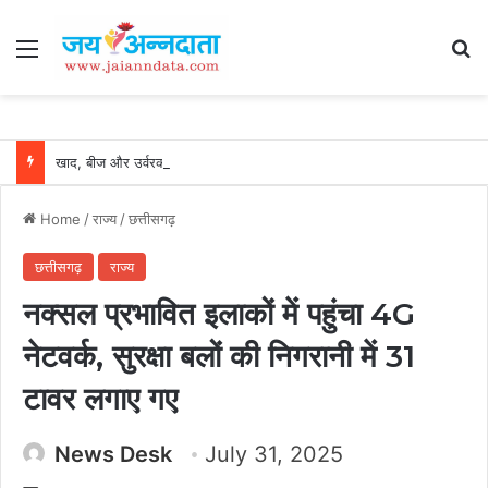
Menu
Se
खाद, बीज और उर्वरकों की समय पर उपलब्धता से किसानों में उत्साह, नैनो डीएपी और नैनो यूरिया बने किसानों के भरोसेमंद कृषि साथी…..
Home
/
राज्य
/
छत्तीसगढ़
छत्तीसगढ़
राज्य
नक्सल प्रभावित इलाकों में पहुंचा 4G
नेटवर्क, सुरक्षा बलों की निगरानी में 31
टावर लगाए गए
News Desk
July 31, 2025