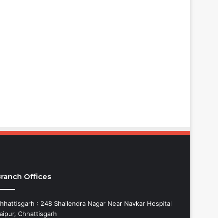
ranch Offices
hhattisgarh : 248 Shailendra Nagar Near Navkar Hospital
aipur, Chhattisgarh