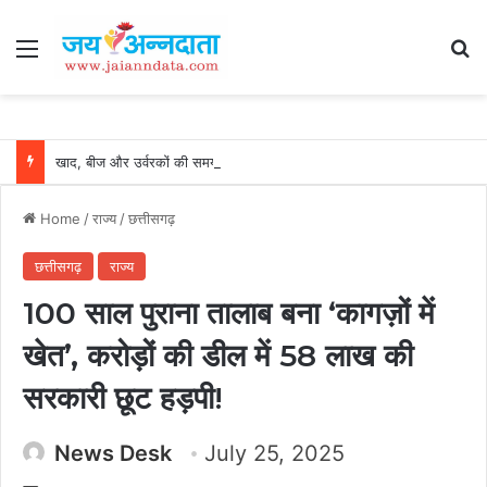
Menu
Se
खाद, बीज और उर्वरकों की समय पर उपलब्धता से किसानों में उत्साह, नैनो डीएपी और नैनो यूरिया बने किसानों के भरोसेमंद कृषि साथी…..
Home
/
राज्य
/
छत्तीसगढ़
छत्तीसगढ़
राज्य
100 साल पुराना तालाब बना ‘कागज़ों में
खेत’, करोड़ों की डील में 58 लाख की
सरकारी छूट हड़पी!
News Desk
July 25, 2025