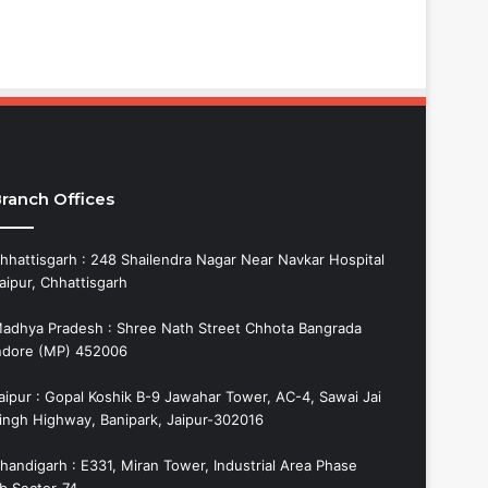
ranch Offices
hhattisgarh : 248 Shailendra Nagar Near Navkar Hospital
aipur, Chhattisgarh
adhya Pradesh : Shree Nath Street Chhota Bangrada
ndore (MP) 452006
aipur : Gopal Koshik B-9 Jawahar Tower, AC-4, Sawai Jai
ingh Highway, Banipark, Jaipur-302016
handigarh : E331, Miran Tower, Industrial Area Phase
b,Sector-74