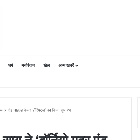
धर्म
मनोरंजन
खेल
अन्य खबरें
ं में उत्साह, नैनो डीएपी और नैनो यूरिया बने किसानों के भरोसेमंद कृषि साथी…..
्नियो मदर एंड चाइल्ड केयर हॉस्पिटल’ का किया शुभारंभ