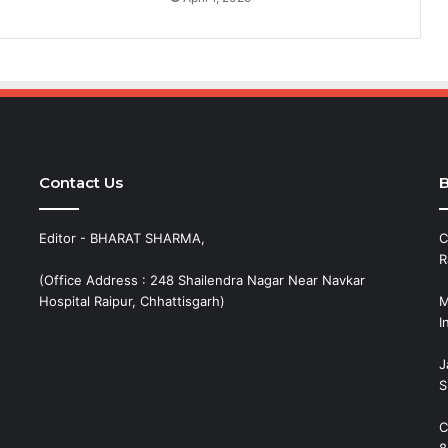
Contact Us
B
Editor - BHARAT SHARMA,
C
R
(Office Address : 248 Shailendra Nagar Near Navkar
Hospital Raipur, Chhattisgarh)
M
I
J
S
C
8