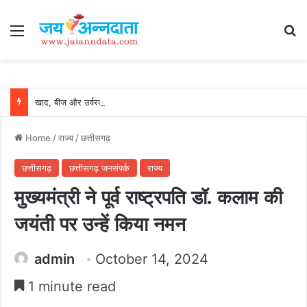
Menu
Se
खाद, बीज और उर्वरकों की समय पर उपलब्धता से किसानों में उत्साह, नैनो डीएपी और नैनो यूरिया बने किसानों के भरोसेमंद कृषि साथी…..
Home
/
राज्य
/
छत्तीसगढ़
छत्तीसगढ़
छत्तीसगढ़ जनसंपर्क
राज्य
मुख्यमंत्री ने पूर्व राष्ट्रपति डॉ. कलाम की
जयंती पर उन्हें किया नमन
admin
October 14, 2024
1 minute read