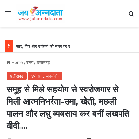
Menu
Se
खाद, बीज और उर्वरकों की समय पर उपलब्धता से किसानों में उत्साह, नैनो डीएपी और नैनो यूरिया बने किसानों के भरोसेमंद कृषि साथी…..
Home
/
राज्य
/
छत्तीसगढ़
छत्तीसगढ़
छत्तीसगढ़ जनसंपर्क
समूह से मिले सहयोग से स्वरोजगार से
मिली आत्मनिभर्रता-उमा, खेती, मछली
पालन और लघु व्यवसाय कर बनीं लखपति
दीदी….