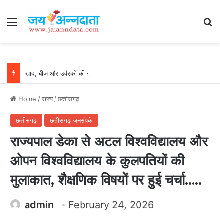
Menu
Se
खाद, बीज और उर्वरकों की समय पर उपलब्धता से किसानों में उत्साह, नैनो डीएपी और नैनो यूरिया बने किसानों के भरोसेमंद कृषि साथी…..
Home
/
राज्य
/
छत्तीसगढ़
छत्तीसगढ़
छत्तीसगढ़ जनसंपर्क
राज्यपाल डेका से अटल विश्वविद्यालय और
ओपन विश्वविद्यालय के कुलपतियों की
मुलाकात, शैक्षणिक विषयों पर हुई चर्चा…..
admin
February 24, 2026