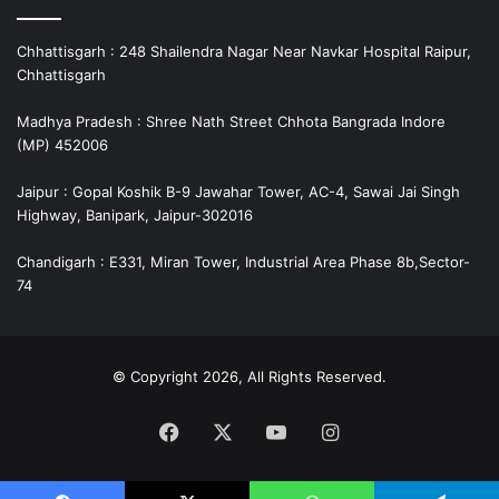
Chhattisgarh : 248 Shailendra Nagar Near Navkar Hospital Raipur,
Chhattisgarh
Madhya Pradesh : Shree Nath Street Chhota Bangrada Indore
(MP) 452006
Jaipur : Gopal Koshik B-9 Jawahar Tower, AC-4, Sawai Jai Singh
Highway, Banipark, Jaipur-302016
Chandigarh : E331, Miran Tower, Industrial Area Phase 8b,Sector-
74
© Copyright 2026, All Rights Reserved.
Facebook
X
YouTube
Instagram