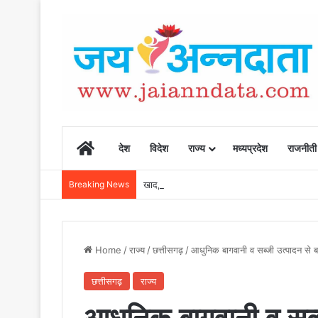
Home
देश
विदेश
राज्य
मध्यप्रदेश
राजनीती
Breaking News
खाद, बीज और उर्वरकों की समय पर उपलब्धता से किसानो
Home
/
राज्य
/
छत्तीसगढ़
/
आधुनिक बागवानी व सब्जी उत्पादन से
छत्तीसगढ़
राज्य