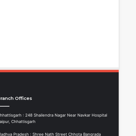
ranch Offices
hhattisgarh : 248 Shailendra Nagar Near Navkar Hospital
aipur, Chhattisgarh
adhya Pradesh : Shree Nath Street Chhota Bangrada