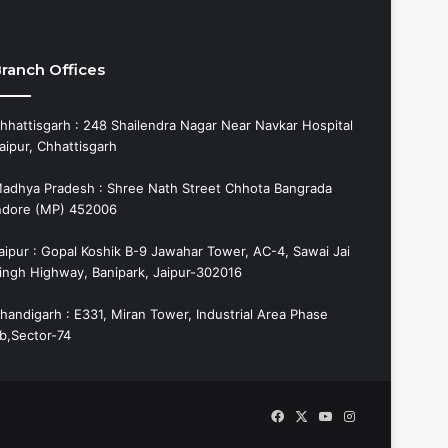
ranch Offices
hhattisgarh : 248 Shailendra Nagar Near Navkar Hospital
aipur, Chhattisgarh
adhya Pradesh : Shree Nath Street Chhota Bangrada
ndore (MP) 452006
aipur : Gopal Koshik B-9 Jawahar Tower, AC-4, Sawai Jai
ingh Highway, Banipark, Jaipur-302016
handigarh : E331, Miran Tower, Industrial Area Phase
b,Sector-74
Facebook
X
YouTube
Instagram