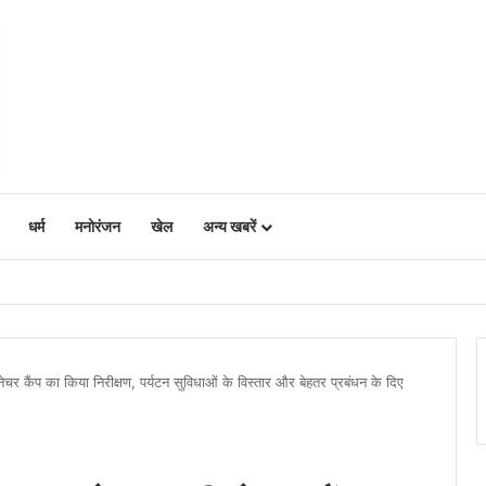
धर्म
मनोरंजन
खेल
अन्य खबरें
ं में उत्साह, नैनो डीएपी और नैनो यूरिया बने किसानों के भरोसेमंद कृषि साथी…..
नेचर कैंप का किया निरीक्षण, पर्यटन सुविधाओं के विस्तार और बेहतर प्रबंधन के दिए