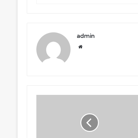
admin
Website