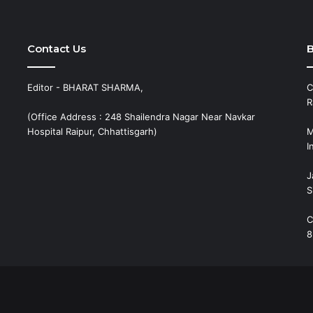
Contact Us
B
Editor - BHARAT SHARMA,
C
R
(Office Address : 248 Shailendra Nagar Near Navkar
Hospital Raipur, Chhattisgarh)
M
I
J
S
C
8