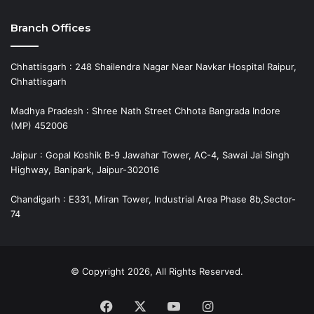
Branch Offices
Chhattisgarh : 248 Shailendra Nagar Near Navkar Hospital Raipur,
Chhattisgarh
Madhya Pradesh : Shree Nath Street Chhota Bangrada Indore
(MP) 452006
Jaipur : Gopal Koshik B-9 Jawahar Tower, AC-4, Sawai Jai Singh
Highway, Banipark, Jaipur-302016
Chandigarh : E331, Miran Tower, Industrial Area Phase 8b,Sector-
74
© Copyright 2026, All Rights Reserved.
Facebook
X
YouTube
Instagram