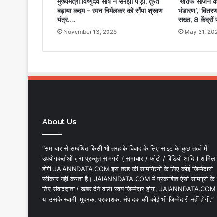
मुख्यमंत्री विष्णुदेव साय ने समझी पीड़ा, तुरंत
’खरीफ सीजन के 
बढ़ाया कदम – रमन निर्मलकर को सौंपा श्रवण
भंडारण’, ’वितरण
यंत्र….
सख्त, 8 केंद्रों
November 13, 2025
May 31, 20
About Us
“समाचार से सम्बंधित किसी भी तरह के विवाद के लिए साइट के कुछ तत्वों में
उपयोगकर्ताओं द्वारा प्रस्तुत सामग्री ( समाचार / फोटो / विडियो आदि ) शामिल
होगी JAIANNDATA.COM इस तरह की सामग्रियों के लिए कोई जिम्मेदारी
स्वीकार नहीं करता है। JAIANNDATA.COM में प्रकाशित ऐसी सामग्री के
लिए संवाददाता / खबर देने वाला स्वयं जिम्मेदार होगा, JAIANNDATA.COM
या उसके स्वामी, मुद्रक, प्रकाशक, संपादक की कोई भी जिम्मेदारी नहीं होगी.”