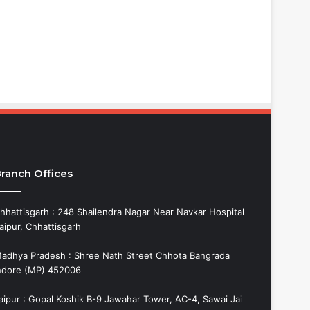
ranch Offices
hhattisgarh : 248 Shailendra Nagar Near Navkar Hospital
aipur, Chhattisgarh
adhya Pradesh : Shree Nath Street Chhota Bangrada
ndore (MP) 452006
aipur : Gopal Koshik B-9 Jawahar Tower, AC-4, Sawai Jai