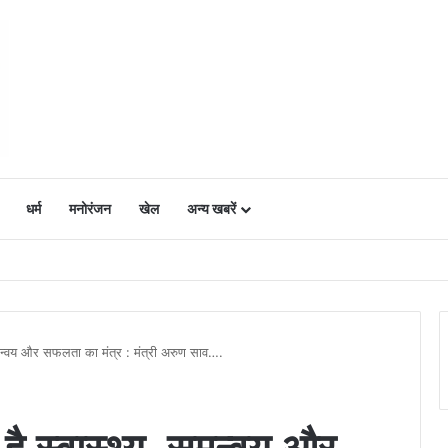
धर्म
मनोरंजन
खेल
अन्य खबरें
ं में उत्साह, नैनो डीएपी और नैनो यूरिया बने किसानों के भरोसेमंद कृषि साथी…..
 समन्वय और सफलता का मंत्र : मंत्री अरुण साव….