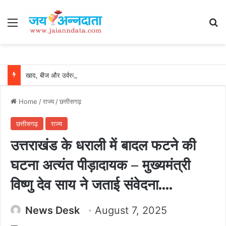
Menu
Se
खाद, बीज और उर्वरकों की समय पर उपलब्धता से किसानों में उत्साह, नैनो डीएपी और नैनो यूरिया बने किसानों के भरोसेमंद कृषि साथी…..
Home
/
राज्य
/
छत्तीसगढ़
छत्तीसगढ़
राज्य
उत्तराखंड के धराली में बादल फटने की
घटना अत्यंत पीड़ादायक – मुख्यमंत्री
विष्णु देव साय ने जताई संवेदना….
News Desk
August 7, 2025