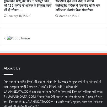
मुख्यमंत्री विष्णु देव साय ने जशपुर जिले
राज्यपाल श्री रमेन डेका ने कोरबा
को 122 करोड़ से अधिक के विकास कार्यो
कलेक्ट्रेट परिसर में ’एक पेड़ माँ के नाम
की दी सौगात….
अभियान‘ अंतर्गत किया पौधारोपण
January 16, 2026
March 17, 2025
×
About Us
“समाचार से सम्बंधित किसी भी तरह के विवाद के लिए साइट के कुछ तत्वों में उपयोगकर्ताओं
द्वारा प्रस्तुत सामग्री ( समाचार / फोटो / विडियो आदि ) शामिल होगी
JAIANNDATA.COM इस तरह की सामग्रियों के लिए कोई जिम्मेदारी स्वीकार नहीं करता
है। JAIANNDATA.COM में प्रकाशित ऐसी सामग्री के लिए संवाददाता / खबर देने वाला
स्वयं जिम्मेदार होगा, JAIANNDATA.COM या उसके स्वामी, मुद्रक, प्रकाशक, संपादक
की कोई भी जिम्मेदारी नहीं होगी.”