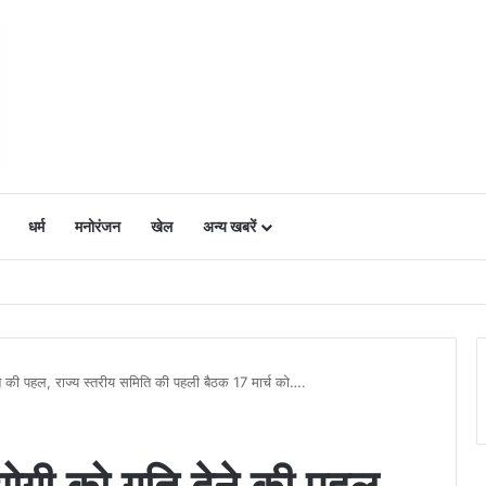
धर्म
मनोरंजन
खेल
अन्य खबरें
ं में उत्साह, नैनो डीएपी और नैनो यूरिया बने किसानों के भरोसेमंद कृषि साथी…..
ेने की पहल, राज्य स्तरीय समिति की पहली बैठक 17 मार्च को….