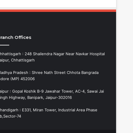
ranch Offices
hhattisgarh : 248 Shailendra Nagar Near Navkar Hospital
aipur, Chhattisgarh
adhya Pradesh : Shree Nath Street Chhota Bangrada
ndore (MP) 452006
aipur : Gopal Koshik B-9 Jawahar Tower, AC-4, Sawai Jai
ingh Highway, Banipark, Jaipur-302016
handigarh : E331, Miran Tower, Industrial Area Phase
b,Sector-74