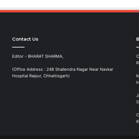
Contact Us
B
Editor - BHARAT SHARMA,
C
R
(Office Address : 248 Shailendra Nagar Near Navkar
Hospital Raipur, Chhattisgarh)
M
I
J
S
C
8