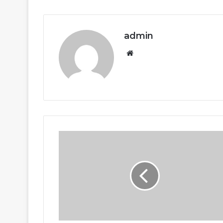
admin
Website