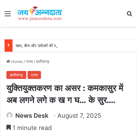
Menu
Se
खाद, बीज और उर्वरकों की समय पर उपलब्धता से किसानों में उत्साह, नैनो डीएपी और नैनो यूरिया बने किसानों के भरोसेमंद कृषि साथी…..
Home
/
राज्य
/
छत्तीसगढ़
छत्तीसगढ़
राज्य
युक्तियुक्तकरण का असर : कमकासुर में
अब लगने लगे क ख ग घ… के सुर….
News Desk
August 7, 2025
1 minute read