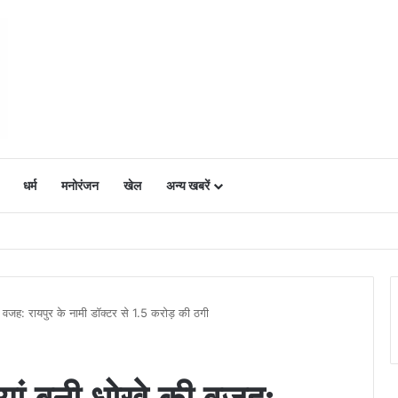
धर्म
मनोरंजन
खेल
अन्य खबरें
ं में उत्साह, नैनो डीएपी और नैनो यूरिया बने किसानों के भरोसेमंद कृषि साथी…..
ी वजह: रायपुर के नामी डॉक्टर से 1.5 करोड़ की ठगी