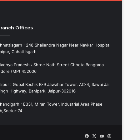
ranch Offices
hhattisgarh : 248 Shailendra Nagar Near Navkar Hospital
aipur, Chhattisgarh
adhya Pradesh : Shree Nath Street Chhota Bangrada
ndore (MP) 452006
aipur : Gopal Koshik B-9 Jawahar Tower, AC-4, Sawai Jai
ingh Highway, Banipark, Jaipur-302016
handigarh : E331, Miran Tower, Industrial Area Phase
b,Sector-74
Facebook
X
YouTube
Instagram