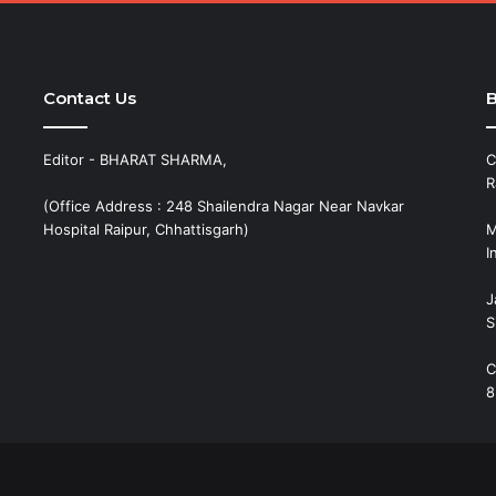
Contact Us
B
Editor - BHARAT SHARMA,
C
R
(Office Address : 248 Shailendra Nagar Near Navkar
Hospital Raipur, Chhattisgarh)
M
I
J
S
C
8