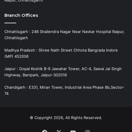
Raipur, Chhattisgarh)
Branch Offices
Chhattisgarh : 248 Shailendra Nagar Near Navkar Hospital Raipur,
Chhattisgarh
Madhya Pradesh : Shree Nath Street Chhota Bangrada Indore
(MP) 452006
Jaipur : Gopal Koshik B-9 Jawahar Tower, AC-4, Sawai Jai Singh
Highway, Banipark, Jaipur-302016
Chandigarh : E331, Miran Tower, Industrial Area Phase 8b,Sector-
74
© Copyright 2026, All Rights Reserved.
Facebook
X
YouTube
Instagram