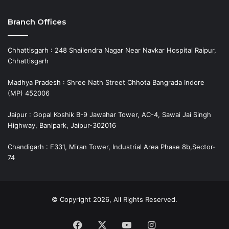
Branch Offices
Chhattisgarh : 248 Shailendra Nagar Near Navkar Hospital Raipur,
Chhattisgarh
Madhya Pradesh : Shree Nath Street Chhota Bangrada Indore
(MP) 452006
Jaipur : Gopal Koshik B-9 Jawahar Tower, AC-4, Sawai Jai Singh
Highway, Banipark, Jaipur-302016
Chandigarh : E331, Miran Tower, Industrial Area Phase 8b,Sector-
74
© Copyright 2026, All Rights Reserved.
Facebook
X
YouTube
Instagram