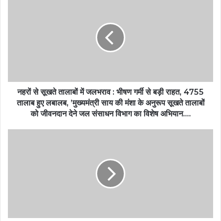
नहरों से सूखते तालाबों में जलभराव : भीषण गर्मी से बड़ी राहत, 4755
तालाब हुए लबालब, ’मुख्यमंत्री साय की मंशा के अनुरूप सूखते तालाबों
को जीवनदान देने जल संसाधन विभाग का विशेष अभियान….