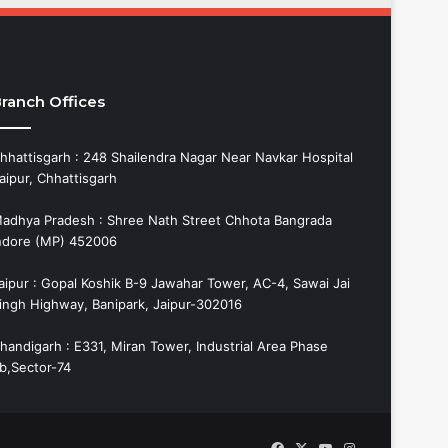
ranch Offices
hhattisgarh : 248 Shailendra Nagar Near Navkar Hospital
aipur, Chhattisgarh
adhya Pradesh : Shree Nath Street Chhota Bangrada
ndore (MP) 452006
aipur : Gopal Koshik B-9 Jawahar Tower, AC-4, Sawai Jai
ingh Highway, Banipark, Jaipur-302016
handigarh : E331, Miran Tower, Industrial Area Phase
b,Sector-74