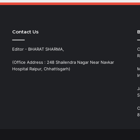
Contact Us
B
Editor - BHARAT SHARMA,
C
R
(Office Address : 248 Shailendra Nagar Near Navkar
Hospital Raipur, Chhattisgarh)
M
I
J
S
C
8