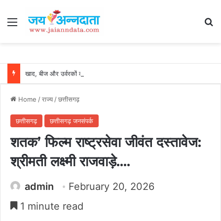
Menu
Se
खाद, बीज और उर्वरकों की समय पर उपलब्धता से किसानों में उत्साह, नैनो डीएपी और नैनो यूरिया बने किसानों के भरोसेमंद कृषि साथी…..
Home
/
राज्य
/
छत्तीसगढ़
छत्तीसगढ़
छत्तीसगढ़ जनसंपर्क
शतक’ फिल्म राष्ट्रसेवा जीवंत दस्तावेज:
श्रीमती लक्ष्मी राजवाड़े….
admin
February 20, 2026
1 minute read