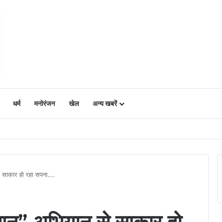
धर्म
मनोरंजन
खेल
अन्य खबरें
ं में उत्साह, नैनो डीएपी और नैनो यूरिया बने किसानों के भरोसेमंद कृषि साथी…..
 साकार हो रहा सपना….