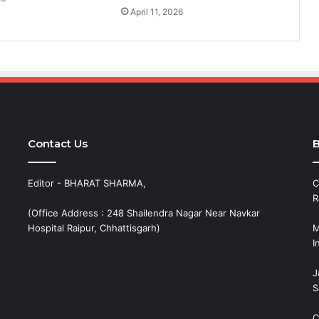
April 11, 2026
Contact Us
B
Editor - BHARAT SHARMA,
C
R
(Office Address : 248 Shailendra Nagar Near Navkar
Hospital Raipur, Chhattisgarh)
M
I
J
S
C