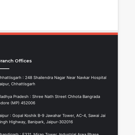
ranch Offices
hhattisgarh : 248 Shailendra Nagar Near Navkar Hospital
aipur, Chhattisgarh
adhya Pradesh : Shree Nath Street Chhota Bangrada
ndore (MP) 452006
aipur : Gopal Koshik B-9 Jawahar Tower, AC-4, Sawai Jai
ingh Highway, Banipark, Jaipur-302016
handigarh : E331, Miran Tower, Industrial Area Phase