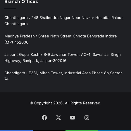
Branch Offices
Chhattisgarh : 248 Shailendra Nagar Near Navkar Hospital Raipur,
Chhattisgarh
Madhya Pradesh : Shree Nath Street Chhota Bangrada Indore
(MP) 452006
Jaipur : Gopal Koshik B-9 Jawahar Tower, AC-4, Sawai Jai Singh
Highway, Banipark, Jaipur-302016
Chandigarh : E331, Miran Tower, Industrial Area Phase 8b,Sector-
74
© Copyright 2026, All Rights Reserved.
Facebook
X
YouTube
Instagram