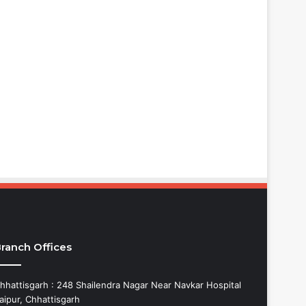
ranch Offices
hhattisgarh : 248 Shailendra Nagar Near Navkar Hospital
aipur, Chhattisgarh