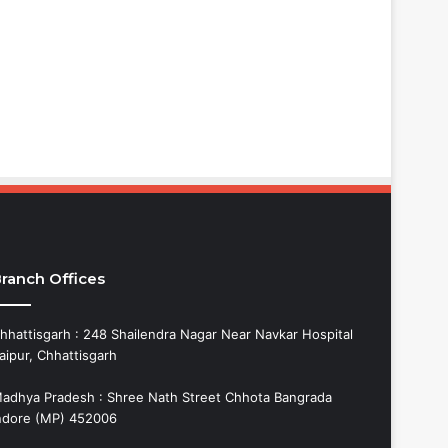
ranch Offices
hhattisgarh : 248 Shailendra Nagar Near Navkar Hospital
aipur, Chhattisgarh
adhya Pradesh : Shree Nath Street Chhota Bangrada
ndore (MP) 452006