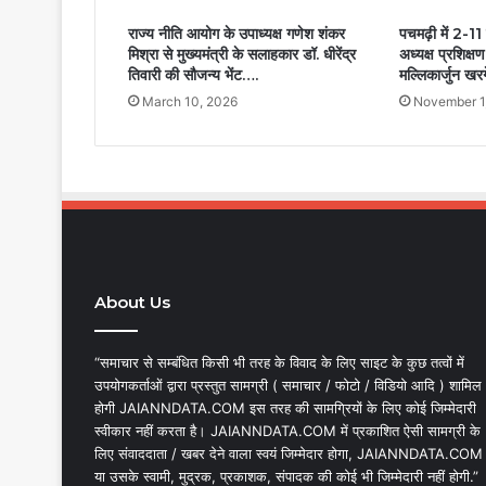
राज्य नीति आयोग के उपाध्यक्ष गणेश शंकर
पचमढ़ी में 2-11
मिश्रा से मुख्यमंत्री के सलाहकार डॉ. धीरेंद्र
अध्यक्ष प्रशिक्ष
तिवारी की सौजन्य भेंट….
मल्लिकार्जुन खरग
March 10, 2026
November 1
About Us
“समाचार से सम्बंधित किसी भी तरह के विवाद के लिए साइट के कुछ तत्वों में
उपयोगकर्ताओं द्वारा प्रस्तुत सामग्री ( समाचार / फोटो / विडियो आदि ) शामिल
होगी JAIANNDATA.COM इस तरह की सामग्रियों के लिए कोई जिम्मेदारी
स्वीकार नहीं करता है। JAIANNDATA.COM में प्रकाशित ऐसी सामग्री के
लिए संवाददाता / खबर देने वाला स्वयं जिम्मेदार होगा, JAIANNDATA.COM
या उसके स्वामी, मुद्रक, प्रकाशक, संपादक की कोई भी जिम्मेदारी नहीं होगी.”